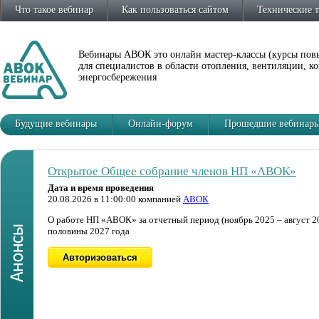
Что такое вебинар
Как пользоваться сайтом
Технические 
Вебинары АВОК это онлайн мастер-классы (курсы по
для специалистов в области отопления, вентиляции, 
энергосбережения
Будущие вебинары
Онлайн-форум
Прошедшие вебинар
Открытое Общее собрание членов НП «АВОК»
Автоматизация расчётов ВК в BIM: возможности «
Дата и время проведения
Дата и время проведения
20.08.2026 в 11:00:00 компанией
22.09.2026 в 11:00:00 компанией
АВОК
ООО «ГК ВентСофт»
О работе НП «АВОК» за отчетный период (ноябрь 2025 – август 20
Вебинар будет интересен специалистам, интересующимися новыми
половины 2027 года
в своей работе.