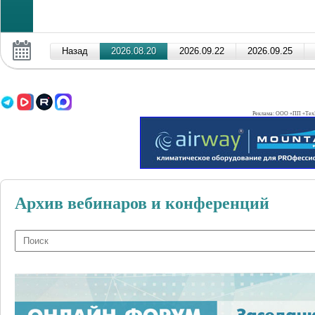
Реклама: ООО «ПП «ТехВ
Архив вебинаров и конференций