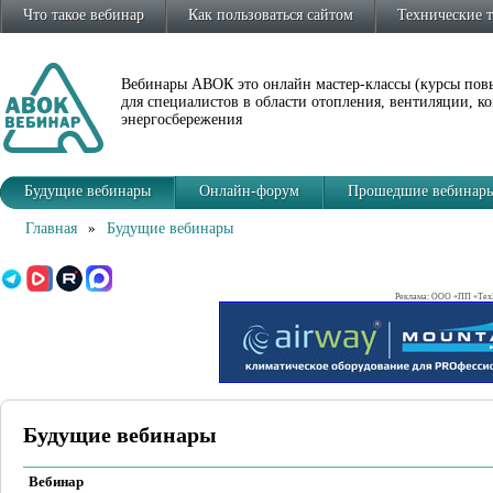
Что такое вебинар
Как пользоваться сайтом
Технические 
Вебинары АВОК это онлайн мастер-классы (курсы по
для специалистов в области отопления, вентиляции, 
энергосбережения
Будущие вебинары
Онлайн-форум
Прошедшие вебинар
Главная
»
Будущие вебинары
Реклама: ООО «ПП «ТехВ
Будущие вебинары
Вебинар