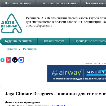
Что такое вебинар
Как пользоваться сайтом
Технические 
Вебинары АВОК это онлайн мастер-классы (курсы по
для специалистов в области отопления, вентиляции, 
энергосбережения
Будущие вебинары
Онлайн-форум
Прошедшие вебинар
Главная
»
Вебинары
Реклама: ООО «ПП «ТехВ
Jaga Climate Designers – новинки для систем
Дата и время проведения
2020.05.26 в 11:00:00 компанией
ТЕРМОРОС