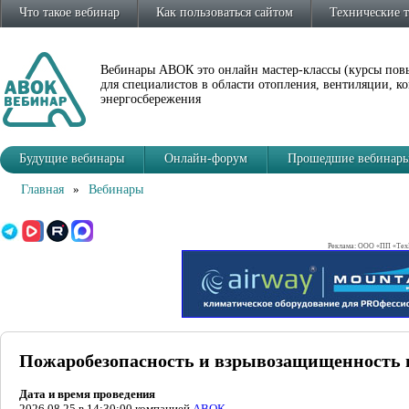
Что такое вебинар
Как пользоваться сайтом
Технические 
Вебинары АВОК это онлайн мастер-классы (курсы по
для специалистов в области отопления, вентиляции, 
энергосбережения
Будущие вебинары
Онлайн-форум
Прошедшие вебинар
Главная
»
Вебинары
Реклама: ООО «ПП «ТехВ
Пожаробезопасность и взрывозащищенность 
Дата и время проведения
2026.08.25 в 14:30:00 компанией
АВОК