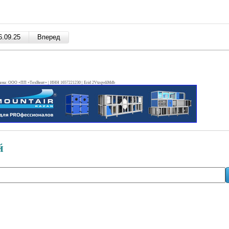
ама: ООО «ПП «ТехВент» | ИНН 1657221230 | Erid 2VtzqvdiMdb
й