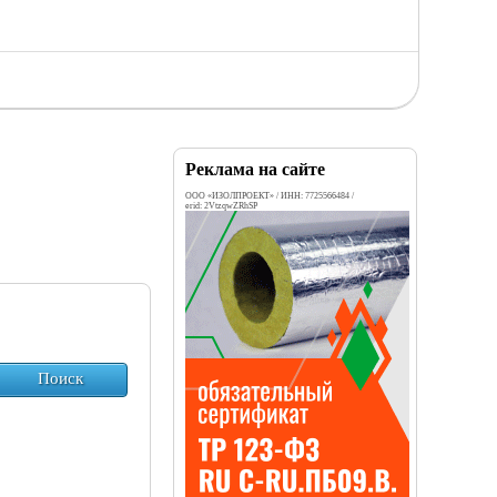
Реклама на сайте
ООО «ИЗОЛПРОЕКТ» / ИНН: 7725566484 /
erid: 2VtzqwZRhSP
Поиск