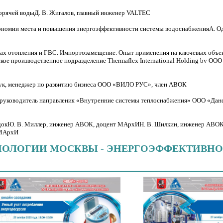
орячей водыД. В. Жигалов, главный инженер VALTEC
ономии места и повышения энергоэффективности системы водоснабженияА. О
мах отопления и ГВС. Импортозамещение. Опыт применения на ключевых объек
кое производственное подразделение Thermaflex International Holding bv OO
ук, менеджер по развитию бизнеса ООО «ВИЛО РУС», член АВОК
, руководитель направления «Внутренние системы теплоснабжения» ООО «Да
адокЮ. В. Миллер, инженер АВОК, доцент МАрхИН. В. Шилкин, инженер АВОК
 МАрхИ
ЕХНОЛОГИИ МОСКВЫ - ЭНЕРГОЭФФЕКТИВН