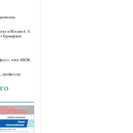
дноволов,
тах в МосквеА. А.
O «Термафлекс
нфосс», член АВОК
, профессор
ОГО