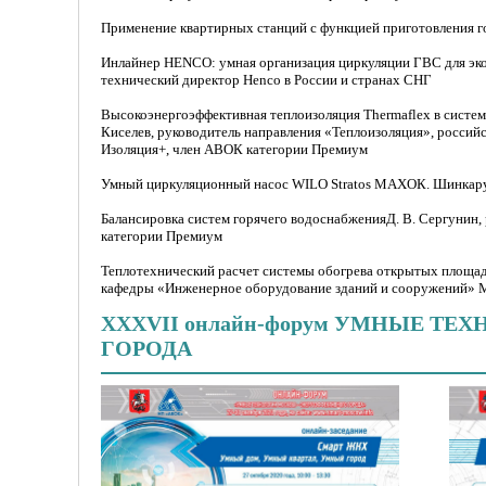
Применение квартирных станций с функцией приготовления г
Инлайнер HENCO: умная организация циркуляции ГВС для эк
технический директор Henco в России и странах СНГ
Высокоэнергоэффективная теплоизоляция Thermaflex в систе
Киселев, руководитель направления «Теплоизоляция», российс
Изоляция+, член АВОК категории Премиум
Умный циркуляционный насос WILO Stratos MAXOК. Шинкар
Балансировка систем горячего водоснабженияД. В. Сергунин
категории Премиум
Теплотехнический расчет системы обогрева открытых площ
кафедры «Инженерное оборудование зданий и сооружений»
XXXVII онлайн-форум УМНЫЕ Т
ГОРОДА