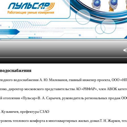
 водоснабжения
холодного водоснабжения А. Ю. Милованов, главный инженер проекта, ООО 
енко, директор московского представительства АО «РИФАР», член АВОК кате
ий отопления «Пульсар»В. А. Сарычев, руководитель региональных продаж О
. Кузьмичев, префектура СЗАО
уровень теплового комфорта в многоквартирных жилых домахТ. Н. Жарков, те