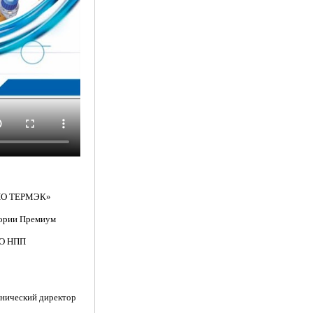
«НПО ТЕРМЭК»
гории Премиум
ОО НПП
хнический директор