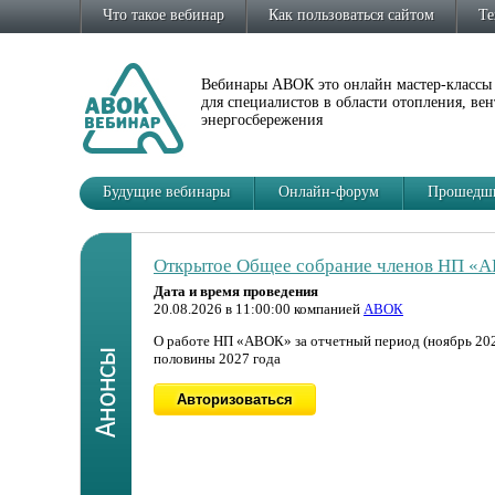
Что такое вебинар
Как пользоваться сайтом
Те
Вебинары АВОК это онлайн мастер-классы
для специалистов в области отопления, ве
энергосбережения
Будущие вебинары
Онлайн-форум
Прошедши
Открытое Общее собрание членов НП «
Автоматизация расчётов ВК в BIM: возм
Дата и время проведения
Дата и время проведения
20.08.2026 в 11:00:00 компанией
22.09.2026 в 11:00:00 компанией
АВОК
ООО «ГК ВентСофт
О работе НП «АВОК» за отчетный период (ноябрь 2025
Вебинар будет интересен специалистам, интересующ
половины 2027 года
в своей работе.