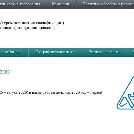
хнические требования
Компании
Политика обработки персо
 (курсы повышения квалификации)
нтиляции, кондиционирования,
е вебинары
География участников
Реклама на сайте
АВОК»
ожности «MagiBIM Инженер» для Revit
»
 – август 2026) и плане работы до конца 2026 год – первой
имися новыми технологиями проектирования для использования