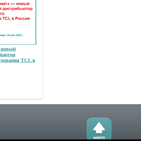
 новый
бьютор
удования TCL в