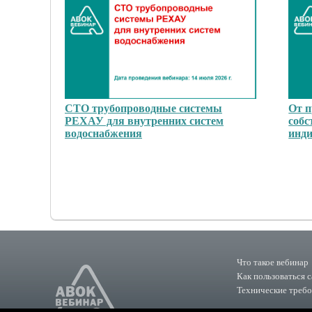
СТО трубопроводные системы
От п
РЕХАУ для внутренних систем
собс
водоснабжения
инд
Что такое вебинар
Как пользоваться 
Технические треб