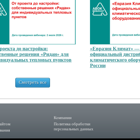
роекта до настройки:
«Евразия Климат» —
твенные решения «Ридан» для
официальный дистри
ивидуальных тепловых пунктов
климатического обор
России
Смотреть все
Компании
сайтом
Политика обработки
персональных данных
ования