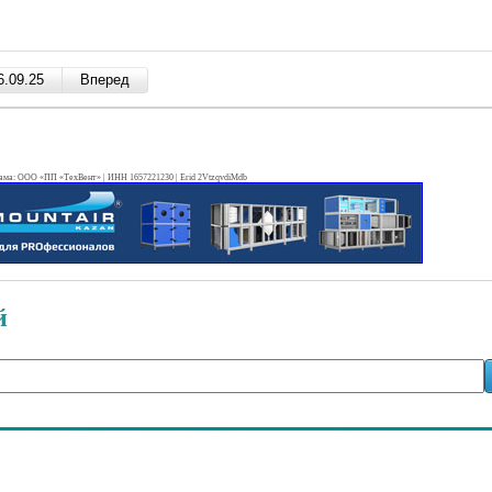
ама: ООО «ПП «ТехВент» | ИНН 1657221230 | Erid 2VtzqvdiMdb
й