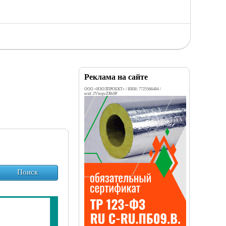
Реклама на сайте
ООО «ИЗОЛПРОЕКТ» / ИНН: 7725566484 /
erid: 2VtzqwZRhSP
Поиск