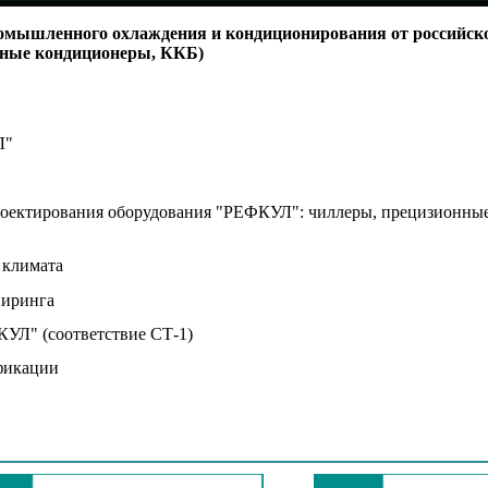
ромышленного охлаждения и кондиционирования от российск
нные кондиционеры, ККБ)
Л"
проектирования оборудования "РЕФКУЛ": чиллеры, прецизионны
 климата
ниринга
КУЛ" (соответствие СТ-1)
ификации