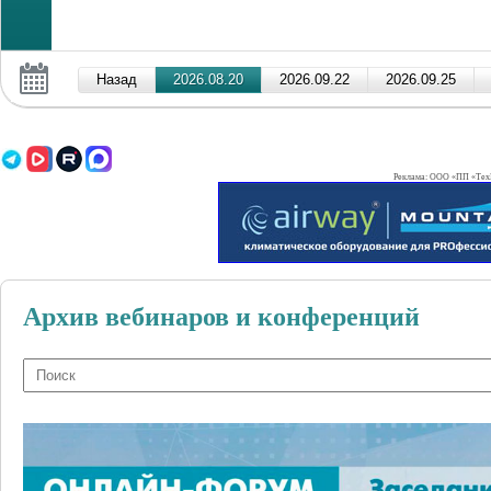
Реклама: ООО «ПП «ТехВ
Архив вебинаров и конференций