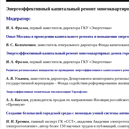
Энергоэффективный капитальный ремонт многоквартир
Модератор:
И. А. Фролов,
первый заместитель директора ГКУ «Энергетика»
Опыт Москвы в проведении капитального ремонта и повышения энерг
В. С. Кожиченков
, заместитель генерального директора Фонда капиталь
Энергоэффективный капитальный ремонт многоквартирных домов го
И. А. Фролов
, первый заместитель директора ГКУ «Энергетика»
Развитие региональных инициатив по проведению энергоэффективного капитального рем
А. В. Ульянов,
заместитель директора Департамента мониторинга регионал
государственной корпорации – Фонда содействия реформированию жилищ
Энергоэффективная техническая теплоизоляция Термафлекс
А. А. Киселев
, руководитель продаж по направлению Изоляция российского
«Премиум»
Создание безопасной городской среды с помощью умной системы антиоб
Н. Н. Хренков
, главный эксперт ГК «ССТ», академик Академии электроте
электроотопление», автор более 150 научных трудов и публикаций, соавт