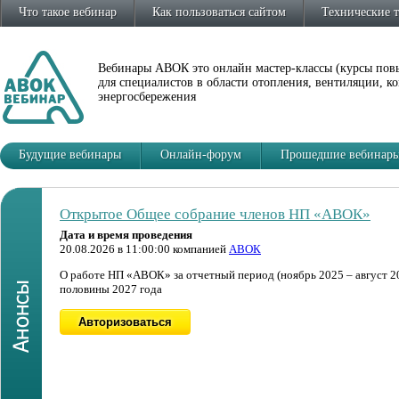
Что такое вебинар
Как пользоваться сайтом
Технические 
Вебинары АВОК это онлайн мастер-классы (курсы по
для специалистов в области отопления, вентиляции, 
энергосбережения
Будущие вебинары
Онлайн-форум
Прошедшие вебинар
Открытое Общее собрание членов НП «АВОК»
Автоматизация расчётов ВК в BIM: возможности «
Дата и время проведения
Дата и время проведения
20.08.2026 в 11:00:00 компанией
22.09.2026 в 11:00:00 компанией
АВОК
ООО «ГК ВентСофт»
О работе НП «АВОК» за отчетный период (ноябрь 2025 – август 20
Вебинар будет интересен специалистам, интересующимися новыми
половины 2027 года
в своей работе.